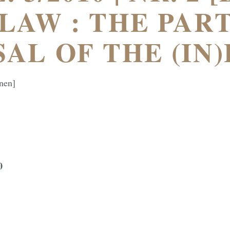
 LAW : THE PAR
AL OF THE (IN
nen]
0